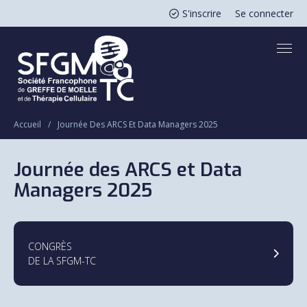
Aller au contenu principal
Panneau de gestion des cookies
S'inscrire
Se connecter
Fil d'Ariane
Accueil
Journée Des ARCS Et Data Managers 2025
Journée des ARCS et Data
Managers 2025
Boutons
TITRE
CONGRÈS
DE LA SFGM-TC